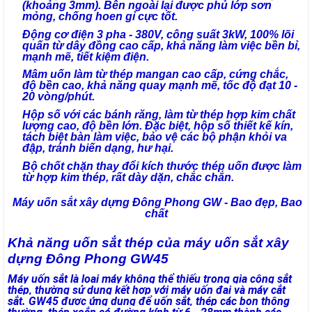
(khoảng 3mm). Bên ngoài lại được phủ lớp sơn
mỏng, chống hoen gỉ cực tốt.
Động cơ điện 3 pha - 380V, công suất 3kW, 100% lõi
quấn từ dây đồng cao cấp, khả năng làm việc bền bỉ,
mạnh mẽ, tiết kiệm điện.
Mâm uốn làm từ thép mangan cao cấp, cứng chắc,
độ bền cao, khả năng quay mạnh mẽ, tốc độ đạt 10 -
20 vòng/phút.
Hộp số với các bánh răng, làm từ thép hợp kim chất
lượng cao, độ bền lớn. Đặc biệt, hộp số thiết kế kín,
tách biệt bàn làm việc, bảo vệ các bộ phận khỏi va
đập, tránh biến dạng, hư hại.
Bộ chốt chặn thay đổi kích thước thép uốn được làm
từ hợp kim thép, rất dày dặn, chắc chắn.
Máy uốn sắt xây dựng Đông Phong GW - Bao đẹp, Bao
chất
Khả năng uốn sắt thép của máy uốn sắt xây
dựng Đông Phong GW45
Máy uốn sắt là loại máy không thể thiếu trong gia công sắt
thép, thường sử dụng kết hợp với máy uốn đai và máy cắt
sắt. GW45 được ứng dụng để uốn sắt, thép các bon thông