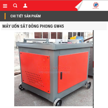
CHI TIẾT SẢN PHẨM
MÁY UỐN SẮT ĐÔNG PHONG GW45