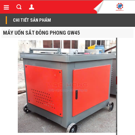
CHI TIẾT SẢN PHẨM
MÁY UỐN SẮT ĐÔNG PHONG GW45