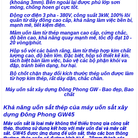
(khoảng 3mm). Bên ngoài lại được phủ lớp sơn
mỏng, chống hoen gỉ cực tốt.
Động cơ điện 3 pha - 380V, công suất 3kW, 100% lõi
quấn từ dây đồng cao cấp, khả năng làm việc bền bỉ,
mạnh mẽ, tiết kiệm điện.
Mâm uốn làm từ thép mangan cao cấp, cứng chắc,
độ bền cao, khả năng quay mạnh mẽ, tốc độ đạt 10 -
20 vòng/phút.
Hộp số với các bánh răng, làm từ thép hợp kim chất
lượng cao, độ bền lớn. Đặc biệt, hộp số thiết kế kín,
tách biệt bàn làm việc, bảo vệ các bộ phận khỏi va
đập, tránh biến dạng, hư hại.
Bộ chốt chặn thay đổi kích thước thép uốn được làm
từ hợp kim thép, rất dày dặn, chắc chắn.
Máy uốn sắt xây dựng Đông Phong GW - Bao đẹp, Bao
chất
Khả năng uốn sắt thép của máy uốn sắt xây
dựng Đông Phong GW45
Máy uốn sắt là loại máy không thể thiếu trong gia công sắt
thép, thường sử dụng kết hợp với máy uốn đai và máy cắt
sắt. GW45 được ứng dụng để uốn sắt, thép các bon thông