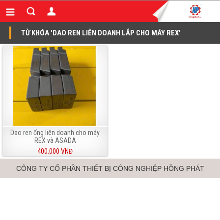
TỪ KHÓA 'DAO REN LIÊN DOANH LẮP CHO MÁY REX'
Dao ren ống liên doanh cho máy
REX và ASADA
400.000 VNĐ
CÔNG TY CỔ PHẦN THIẾT BỊ CÔNG NGHIỆP HỒNG PHÁT