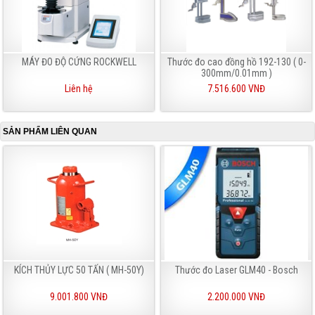
MÁY ĐO ĐỘ CỨNG ROCKWELL
Thước đo cao đồng hồ 192-130 ( 0-
300mm/0.01mm )
Liên hệ
7.516.600 VNĐ
SẢN PHẨM LIÊN QUAN
KÍCH THỦY LỰC 50 TẤN ( MH-50Y)
Thước đo Laser GLM40 - Bosch
9.001.800 VNĐ
2.200.000 VNĐ