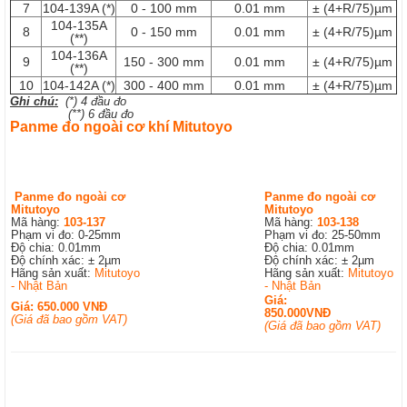
7
104-139A (*)
0 - 100 mm
0.01 mm
± (4+R/75)µm
104-135A
8
0 - 150 mm
0.01 mm
± (4+R/75)µm
(**)
104-136A
9
150 - 300 mm
0.01 mm
± (4+R/75)µm
(**)
10
104-142A (*)
300 - 400 mm
0.01 mm
± (4+R/75)µm
Ghi chú:
(*) 4 đầu đo
(**) 6 đầu đo
Panme đo ngoài cơ khí Mitutoyo
Panme đo ngoài cơ
Panme đo ngoài cơ
Mitutoyo
Mitutoyo
Mã hàng:
103-137
Mã hàng:
103-138
Phạm vi đo: 0-25mm
Phạm vi đo: 25-50mm
Độ chia: 0.01mm
Độ chia: 0.01mm
Độ chính xác: ± 2µm
Độ chính xác: ± 2µm
Hãng sản xuất:
Mitutoyo
Hãng sản xuất:
Mitutoyo
- Nhật Bản
- Nhật Bản
Giá:
Giá: 650.000 VNĐ
850.000VNĐ
(Giá đã bao gồm VAT)
(Giá đã bao gồm VAT)