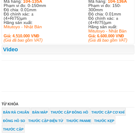
Mã hàng:
104-135A
Mã hàng:
104-136A
Phạm vi đo: 0-150mm
Phạm vi đo: 150-
Độ chia: 0.01mm
300mm
Độ chính xác: ±
Độ chia: 0.01mm
(4+R/75)µm
Độ chính xác: ±
Hãng sản xuất:
(4+R/75)µm
Mitutoyo - Nhật Bản
Hãng sản xuất:
Mitutoyo - Nhật Bản
Giá: 4.510.000 VNĐ
Giá: 6.600.000 VNĐ
(Giá đã bao gồm VAT)
(Giá đã bao gồm VAT)
Video
TỪ KHÓA
BÀN RÀ CHUẨN
BÀN MÁP
THƯỚC CẶP ĐỒNG HỒ
THƯỚC CẶP CƠ KHÍ
ĐỒNG HỒ SO
THƯỚC CẶP ĐIỆN TỬ
THƯỚC PANME
THƯỚC KẸP
THƯỚC CẶP