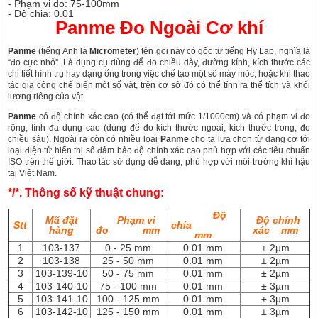
- Phạm vi đo: 75-100mm
- Độ chia: 0.01
Panme Đo Ngoài Cơ khí
Panme
(tiếng Anh là
Micrometer
) tên gọi này có gốc từ tiếng Hy Lạp, nghĩa là
“đo cực nhỏ''. Là dụng cụ dùng để đo chiều dày, đường kính, kích thước các
chi tiết hình trụ hay dạng ống trong việc chế tạo một số máy móc, hoặc khi thao
tác gia công chế biến một số vật, trên cơ sở đó có thể tính ra thể tích và khối
lượng riêng của vật.
Panme
có độ chính xác cao (có thể đạt tới mức 1/1000cm) và có phạm vi đo
rộng, tính đa dụng cao (dùng để đo kích thước ngoài, kích thước trong, đo
chiều sâu). Ngoài ra còn có nhiều loại
Panme
cho ta lựa chọn từ dạng cơ tới
loại điện tử hiển thị số đảm bảo độ chính xác cao phù hợp với các tiêu chuẩn
ISO trên thế giới. Thao tác sử dụng dễ dàng, phù hợp với môi trường khí hậu
tại Việt Nam.
*/*. Thông số kỹ thuật chung:
Độ
Mã đặt
Phạm vi
Độ chính
Stt
chia
hàng
đo mm
xác mm
mm
1
103-137
0 - 25 mm
0.01 mm
± 2µm
2
103-138
25 - 50 mm
0.01 mm
± 2µm
3
103-139-10
50 - 75 mm
0.01 mm
± 2µm
4
103-140-10
75 - 100 mm
0.01 mm
± 3µm
5
103-141-10
100 - 125 mm
0.01 mm
± 3µm
6
103-142-10
125 - 150 mm
0.01 mm
± 3µm