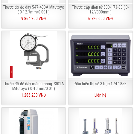
Thước đo độ dày 547-400A Mitutoyo
Thước cặp điện tử 500-173-30 ( 0-
( 0-12.7mm/0.001 )
12"/300mm )
9.864.800 VNĐ
6.726.000 VNĐ
Thước đô độ dày màng mỏng 7301A
Đầu hiển thị số 3 trục 174-185E
Mitutoyo ( 0-10mm/0.01 )
1.286.200 VNĐ
Liên hệ