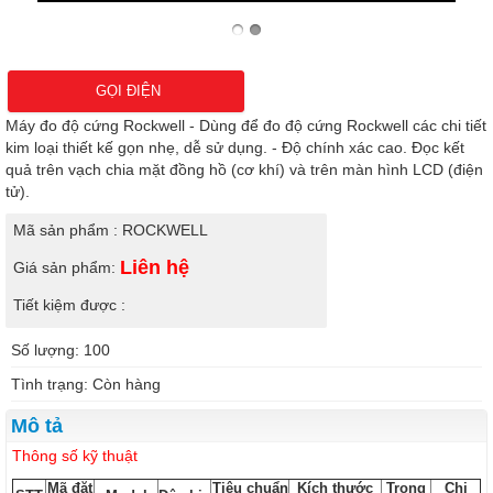
GỌI ĐIỆN
Máy đo độ cứng Rockwell - Dùng để đo độ cứng Rockwell các chi tiết
kim loại thiết kế gọn nhẹ, dễ sử dụng. - Độ chính xác cao. Đọc kết
quả trên vạch chia mặt đồng hồ (cơ khí) và trên màn hình LCD (điện
tử).
Mã sản phẩm : ROCKWELL
Liên hệ
Giá sản phẩm:
Tiết kiệm được :
Số lượng: 100
Tình trạng: Còn hàng
Mô tả
Thông số kỹ thuật
Mã đặt
Tiêu chuẩn
Kích thước
Trọng
Chi