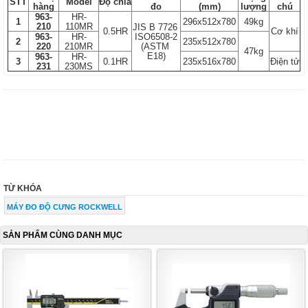
STT
Model
Độ chia
h
à
ng
đo
(mm)
lượng
ch
ú
963-
HR-
1
296x512x780
49kg
210
110MR
JIS B 7726
0.5HR
Cơ khí
963-
HR-
ISO6508-2
2
235x512x780
220
210MR
(ASTM
47kg
E18)
963-
HR-
3
0.1HR
235x516x780
Điện tử
231
230MS
TỪ KHÓA
MÁY ĐO ĐỘ CƯNG ROCKWELL
SẢN PHẨM CÙNG DANH MỤC