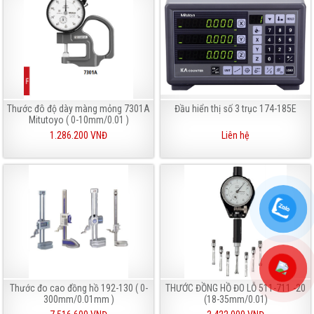
Thước đô độ dày màng mỏng 7301A
Đầu hiển thị số 3 trục 174-185E
Mitutoyo ( 0-10mm/0.01 )
1.286.200 VNĐ
Liên hệ
Thước đo cao đồng hồ 192-130 ( 0-
THƯỚC ĐỒNG HỒ ĐO LỖ 511-711 -20
300mm/0.01mm )
(18-35mm/0.01)