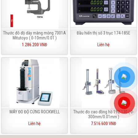
Thước đô độ dày màng mỏng 7301A
Đầu hiển thị số 3 trục 174-185E
Mitutoyo ( 0-10mm/0.01 )
1.286.200 VNĐ
Liên hệ
MÁY ĐO ĐỘ CỨNG ROCKWELL
Thước đo cao đồng hồ 192-130 ( 0-
300mm/0.01mm )
Liên hệ
7.516.600 VNĐ