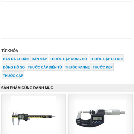
TỪ KHÓA
BÀN RÀ CHUẨN
BÀN MÁP
THƯỚC CẶP ĐỒNG HỒ
THƯỚC CẶP CƠ KHÍ
ĐỒNG HỒ SO
THƯỚC CẶP ĐIỆN TỬ
THƯỚC PANME
THƯỚC KẸP
THƯỚC CẶP
SẢN PHẨM CÙNG DANH MỤC