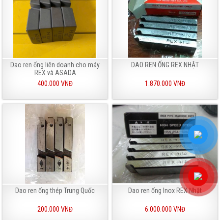
Dao ren ống liên doanh cho máy
DAO REN ỐNG REX NHẬT
REX và ASADA
400.000 VNĐ
1.870.000 VNĐ
Dao ren ống thép Trung Quốc
Dao ren ống Inox REX Nhật
200.000 VNĐ
6.000.000 VNĐ