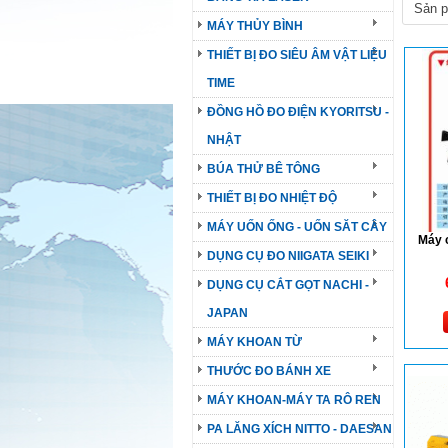
MÁY THỦY BÌNH
THIẾT BỊ ĐO SIÊU ÂM VẬT LIỆU
TIME
ĐỒNG HỒ ĐO ĐIỆN KYORITSU -
NHẬT
BÚA THỬ BÊ TÔNG
THIẾT BỊ ĐO NHIỆT ĐỘ
MÁY UỐN ỐNG - UỐN SĂT CÂY
Máy 
DỤNG CỤ ĐO NIIGATA SEIKI
DỤNG CỤ CẮT GỌT NACHI -
JAPAN
MÁY KHOAN TỪ
THƯỚC ĐO BÁNH XE
MÁY KHOAN-MÁY TA RÔ REN
PA LĂNG XÍCH NITTO - DAESAN