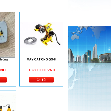
h ống
MÁY CẮT ỐNG QG-8
VNĐ
13.800.000 VNĐ
Chi tiết