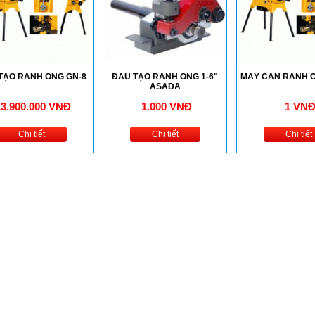
TẠO RÃNH ỐNG GN-8
ĐẦU TẠO RÃNH ỐNG 1-6"
MÁY CÁN RÃNH Ố
ASADA
13.900.000 VNĐ
1.000 VNĐ
1 VN
Chi tiết
Chi tiết
Chi tiết