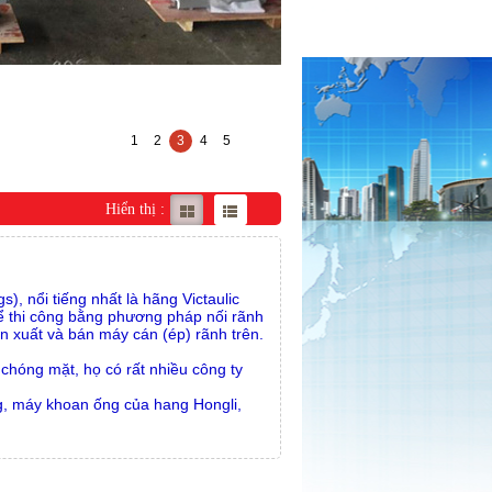
1
2
3
4
5
Hiển thị :
), nổi tiếng nhất là hãng Victaulic
Để thi công bằng phương pháp nối rãnh
ản xuất và bán máy cán (ép) rãnh trên.
 chóng mặt, họ có rất nhiều công ty
g, máy khoan ống của hang Hongli,