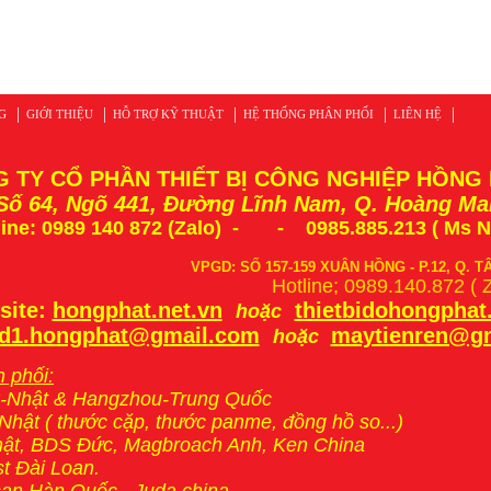
G
GIỚI THIỆU
HỖ TRỢ KỸ THUẬT
HỆ THỐNG PHÂN PHỐI
LIÊN HỆ
 TY CỔ PHẦN THIẾT BỊ CÔNG NGHIỆP HỒNG
 Số 64, Ngõ 441, Đường Lĩnh Nam, Q. Hoàng Ma
ine:
0989 140 872 (Zalo)
-
- 0985.885.213 ( Ms 
VPGD: SỐ 157-159 XUÂN HỒNG - P.12, Q. T
Hotline; 0989.140.872 ( 
site:
hongphat.net.vn
thietbidohongpha
hoặc
d1.hongphat@gmail.com
maytienren@g
hoặc
 phối:
-Nhật & Hangzhou-Trung Quốc
-Nhật ( thước cặp, thước panme, đồng hồ so...)
hật, BDS Đức, Magbroach Anh, Ken China
st Đài Loan.