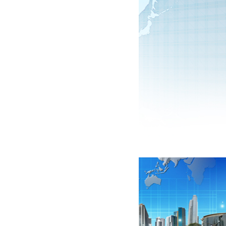
ước Panme đo ...
802.400 VNĐ