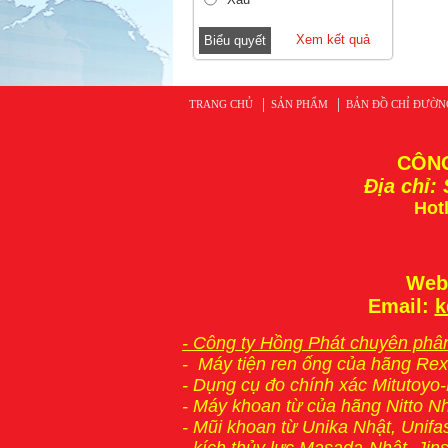
Xem kết quả
TRANG CHỦ
SẢN PHẨM
BẢN ĐỒ CHỈ ĐƯỜN
CÔNG
Địa chỉ:
Hotl
Web
Email:
k
- Công ty Hồng Phát chuyên phân
-
Máy tiện ren ống
của hãng Rex
-
Dụng cụ đo chính xác Mitutoyo
-
Máy khoan từ
của hãng Nitto N
- Mũi khoan từ Unika Nhật, Unifa