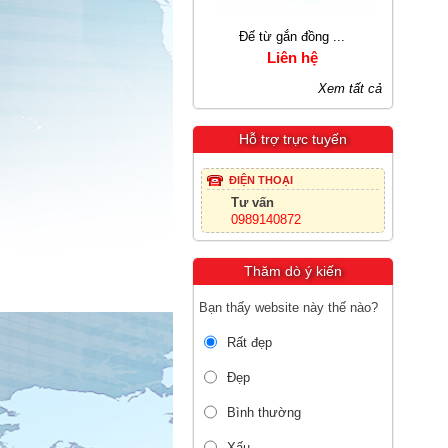
Đế từ gắn đồng ...
Thước cặp du xí...
Liên hệ
1.889.980 VNĐ
Xem tất cả
Hỗ trợ trực tuyến
ĐIỆN THOẠI
Tư vấn
0989140872
Thăm dò ý kiến
Bạn thấy website này thế nào?
Rất đẹp
Đẹp
Bình thường
Xấu