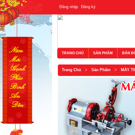
Đăng nhập
Đăng ký
TRANG CHỦ
SẢN PHẨM
BẢN Đ
Trang Chủ
>
Sản Phẩm
>
MÁY T