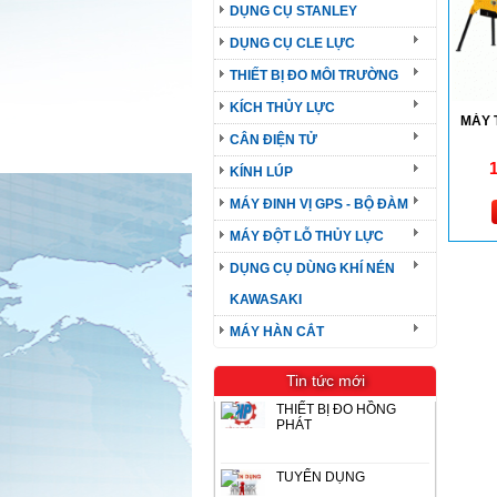
DỤNG CỤ STANLEY
DỤNG CỤ CLE LỰC
THIẾT BỊ ĐO MÔI TRƯỜNG
KÍCH THỦY LỰC
MÁY 
CÂN ĐIỆN TỬ
KÍNH LÚP
MÁY ĐINH VỊ GPS - BỘ ĐÀM
MÁY ĐỘT LỖ THỦY LỰC
DỤNG CỤ DÙNG KHÍ NÉN
KAWASAKI
MÁY HÀN CẮT
Tin tức mới
THIẾT BỊ ĐO HỒNG
PHÁT
TUYỂN DỤNG