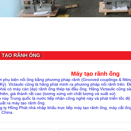
 TẠO RÃNH ỐNG
Máy tạo rãnh ống
ới phụ kiện nối ống bằng phương pháp rãnh (Grooved couplings & fittings
Kỳ). Victaulic cũng là hãng phát minh ra phương pháp nối rãnh trên. 
phải có máy cán (ép) rãnh ống thép tại đầu ống. Hãng Victaulic cũng s
hiên, giá thành rất cao (tương xứng với chất lượng và xuất xứ).
n nay Trung quốc là nước tiếp nhận công nghệ này và phát triển tốc độ
uất ra máy tạo rãnh ống.
g ty Hồng Phát nhà nhập khẩu trực tiếp máy tạo rãnh ống, máy cắt ốn
 China.