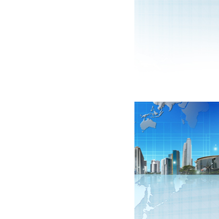
 ren ống Asada N...
2.000.000 VNĐ