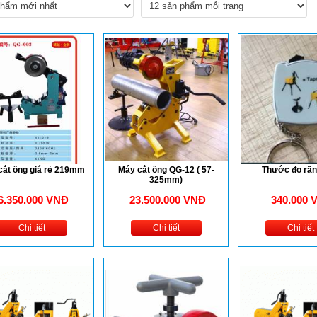
cắt ống giá rẻ 219mm
Máy cắt ống QG-12 ( 57-
Thước đo rãn
325mm)
6.350.000 VNĐ
23.500.000 VNĐ
340.000 
Chi tiết
Chi tiết
Chi tiết