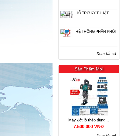
HỖ TRỢ KỸ THUẬT
HỆ THỐNG PHÂN PHỐI
Xem tất cả
Sản Phẩm Mới
..
Máy đột lỗ thép dùng...
Máy uốn sắt ĐÔNG PHO...
7.500.000 VNĐ
Liên hệ
Xem tất cả