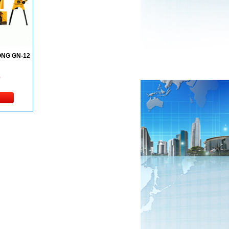
NG GN-12
Đ