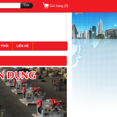
Tìm
Giỏ hàng (
0
)
 PHỐI
LIÊN HỆ