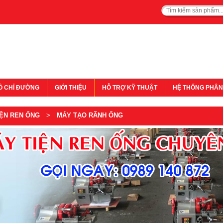
Ồ CHỈ ĐƯỜNG
GIỚI THIỆU
HỖ TRỢ KỸ THUẬT
HỆ THỐNG PHÂN
IỆN REN ỐNG
>
MÁY TẠO RÃNH ỐNG