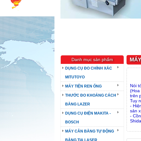
MÁY
Danh mục sản phẩm
DỤNG CỤ ĐO CHÍNH XÁC
MITUTOYO
Nói t
MÁY TIỆN REN ỐNG
(Hoa 
THƯỚC ĐO KHOẢNG CÁCH
trên 
Tuy n
BẰNG LAZER
- Hiệ
sản x
DỤNG CỤ ĐIỆN MAKITA -
- Cồn
Shida
BOSCH
MÁY CÂN BẰNG TỰ ĐỘNG
BẰNG TIA LASER