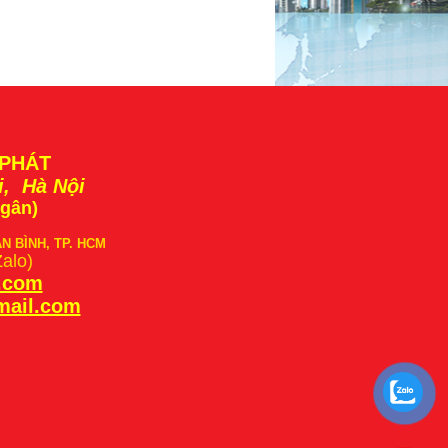
 PHÁT
i, Hà Nội
Ngân)
ÂN BÌNH, TP. HCM
Zalo)
t.com
mail.com