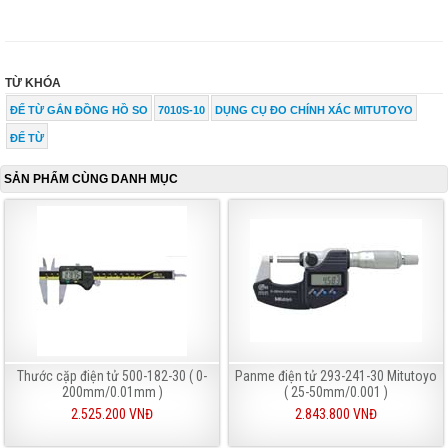
TỪ KHÓA
ĐẾ TỪ GẮN ĐỒNG HỒ SO
7010S-10
DỤNG CỤ ĐO CHÍNH XÁC MITUTOYO
ĐẾ TỪ
SẢN PHẨM CÙNG DANH MỤC
Thước cặp điện tử 500-182-30 ( 0-
Panme điện tử 293-241-30 Mitutoyo
200mm/0.01mm )
( 25-50mm/0.001 )
2.525.200 VNĐ
2.843.800 VNĐ