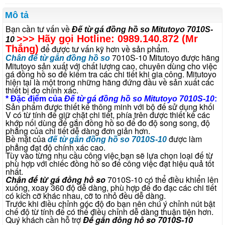
Mô tả
Bạn cần tư vấn về
Đế từ gá đồng hồ so Mitutoyo 7010S-
>>> Hãy gọi Hotline: 0989.140.872 (Mr
10
Thắng)
để được tư vấn kỹ hơn về sản phẩm.
7010S-10 Mitutoyo được hãng
Chân đế từ gắn đồng hồ so
Mitutoyo sản xuất với chất lượng cao, chuyên dùng cho việc
gá đồng hồ so để kiểm tra các chi tiết khi gia công. Mitutoyo
hiện tại là một trong những hãng đứng đầu về sản xuất các
thiết bị đo chính xác.
* Đặc điểm của
Đế từ gá đồng hồ so Mitutoyo 7010S-10
:
Sản phẩm được thiết kế thông minh với bộ đế sử dụng khối
V có từ tính để giữ chặt chi tiết, phía trên được thiết kế các
khớp nối dùng để gắn đồng hồ so để đo độ song song, độ
phẳng của chi tiết dễ dàng đơn giản hơn.
Bề mặt của
được làm
đế từ gắn đồng hồ so 7010S-10
phẳng đạt độ chính xác cao.
Tùy vào từng nhu cầu công việc bạn sẽ lựa chọn loại đế từ
phù hợp với chiếc đồng hồ so để công việc đạt hiệu quả tốt
nhất.
Chân đế từ gá đồng hồ so
7010S-10 có thể điều khiển lên
xuống, xoay 360 độ dễ dàng, phù hợp để đo đạc các chi tiết
có kích cỡ khác nhau, cỡ to nhỏ đều dễ dàng.
Trước khi điều chỉnh góc độ đo bạn nên chú ý chỉnh nút bật
chế độ từ tính để có thể điều chỉnh dễ dàng thuận tiện hơn.
Quý khách cần hỗ trợ
Đế gắn đồng hồ so 7010S-10