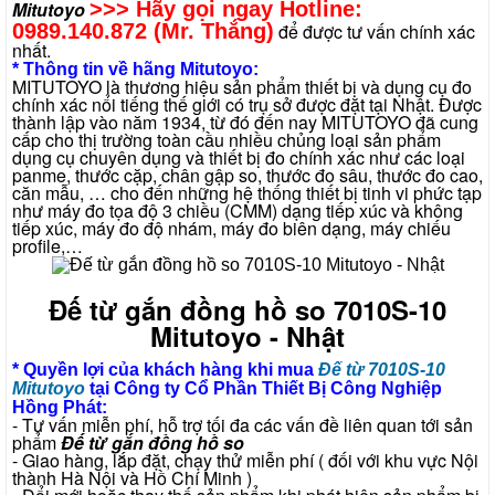
Mitutoyo
>>> Hãy gọi ngay Hotline:
0989.140.872 (Mr. Thắng)
để được tư vấn chính xác
nhất.
* Thông tin về hãng Mitutoyo:
MITUTOYO là thương hiệu sản phẩm thiết bị và dụng cụ đo
chính xác nổi tiếng thế giới có trụ sở được đặt tại Nhật. Được
thành lập vào năm 1934, từ đó đến nay MITUTOYO đã cung
cấp cho thị trường toàn cầu nhiều chủng loại sản phẩm
dụng cụ chuyên dụng và thiết bị đo chính xác như các loại
panme, thước cặp, chân gập so, thước đo sâu, thước đo cao,
căn mẫu, … cho đến những hệ thống thiết bị tinh vi phức tạp
như máy đo tọa độ 3 chiều (CMM) dạng tiếp xúc và không
tiếp xúc, máy đo độ nhám, máy đo biên dạng, máy chiếu
profile,…
Đế từ gắn đồng hồ so 7010S-10
Mitutoyo - Nhật
* Quyền lợi của khách hàng khi mua
Đế từ 7010S-10
Mitutoyo
tại Công ty Cổ Phần Thiết Bị Công Nghiệp
Hồng Phát:
- Tư vấn miễn phí, hỗ trợ tối đa các vấn đề liên quan tới sản
phẩm
Đế từ gắn đồng hồ so
- Giao hàng, lắp đặt, chạy thử miễn phí ( đối với khu vực Nội
thành Hà Nội và Hồ Chí Minh )