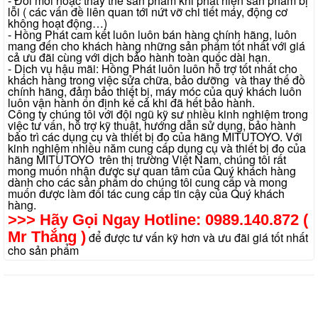
- Đổi mới hoặc thay thế sản phẩm khi phát hiện sản phẩm bị
lỗi ( các vấn đề liên quan tới nứt vỡ chi tiết máy, động cơ
không hoạt động…)
- Hồng Phát cam kết luôn luôn bán hàng chính hãng, luôn
mang đến cho khách hàng những sản phẩm tốt nhất với giá
cả ưu đãi cùng với dịch bảo hành toàn quốc dài hạn.
- Dịch vụ hậu mãi: Hồng Phát luôn luôn hỗ trợ tốt nhất cho
khách hàng trong việc sửa chữa, bảo dưỡng và thay thế đồ
chính hãng, đảm bảo thiết bị, máy móc của quý khách luôn
luôn vận hành ổn định kể cả khi đã hết bảo hành.
Công ty chúng tôi với đội ngũ kỹ sư nhiều kinh nghiệm trong
việc tư vấn, hỗ trợ kỹ thuật, hướng dẫn sử dụng, bảo hành
bảo trì các dụng cụ và thiết bị đo của hãng MITUTOYO. Với
kinh nghiệm nhiều năm cung cấp dụng cụ và thiết bị đo của
hãng MITUTOYO trên thị trường Việt Nam, chúng tôi rất
mong muốn nhận được sự quan tâm của Quý khách hàng
dành cho các sản phẩm do chúng tôi cung cấp và mong
muốn được làm đối tác cung cấp tin cậy của Quý khách
hàng.
>>> Hãy Gọi Ngay Hotline: 0989.140.872 (
Mr Thắng )
để được tư vấn kỹ hơn và ưu đãi giá tốt nhất
cho sản phẩm