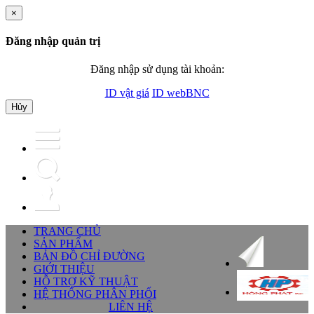
×
Đăng nhập quản trị
Đăng nhập sử dụng tài khoản:
ID vật giá
ID webBNC
Hủy
TRANG CHỦ
SẢN PHẨM
BẢN ĐỒ CHỈ ĐƯỜNG
GIỚI THIỆU
HỖ TRỢ KỸ THUẬT
HỆ THỐNG PHÂN PHỐI
LIÊN HỆ