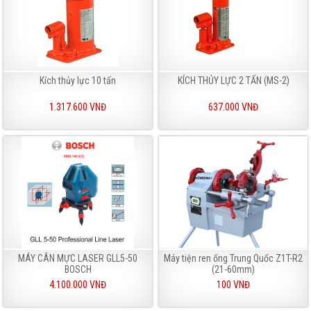
Kích thủy lực 10 tấn
KÍCH THỦY LỰC 2 TẤN (MS-2)
1.317.600 VNĐ
637.000 VNĐ
MÁY CÂN MỰC LASER GLL5-50
Máy tiện ren ống Trung Quốc Z1T-R2
BOSCH
(21-60mm)
4.100.000 VNĐ
100 VNĐ