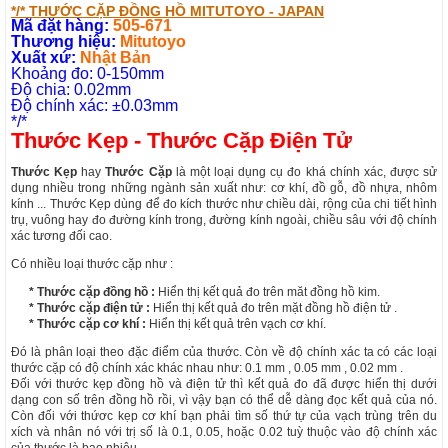
*/* THƯỚC CẶP ĐỒNG HỒ MITUTOYO - JAPAN
Mã đặt hàng:
505-671
Thương hiệu:
Mitutoyo
Xuất xứ:
Nhật Bản
Khoảng đo: 0-150mm
Độ chia: 0.02mm
Độ chính xác: ±0.03mm
*/*
Thước Kẹp - Thước Cặp Điện Tử
Thước Kẹp
hay
Thước Cặp
là một loại dụng cụ đo khá chính xác, được sử
dụng nhiều trong những ngành sản xuất như: cơ khí, đồ gỗ, đồ nhựa, nhôm
kính ... Thước Kẹp dùng để đo kích thước như chiều dài, rộng của chi tiết hình
trụ, vuông hay đo đường kính trong, đường kính ngoài, chiều sâu với độ chính
xác tương đối cao.
Có nhiều loại thước cặp như :
* Thước cặp đồng hồ :
Hiển thị kết quả đo trên măt đồng hồ kim.
* Thước cặp điện tử :
Hiển thị kết quả đo trên mặt đồng hồ điện tử .
* Thước cặp cơ khí :
Hiển thị kết quả trên vạch cơ khí.
Đó là phân loại theo đặc điểm của thước. Còn về độ chính xác ta có các loại
thước cặp có độ chính xác khác nhau như: 0.1 mm , 0.05 mm , 0.02 mm .
Đối với thước kẹp đồng hồ và điện tử thì kết quả đo đã được hiển thị dưới
dạng con số trên đồng hồ rồi, vì vậy bạn có thể dễ dàng đọc kết quả của nó.
Còn đối với thứơc kẹp cơ khí bạn phải tìm số thứ tự của vạch trùng trên du
xích và nhân nó với trị số là 0.1, 0.05, hoặc 0.02 tuỳ thuộc vào độ chính xác