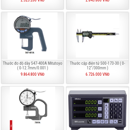
2.525.200 VNĐ
2.843.800 VNĐ
Thước đo độ dày 547-400A Mitutoyo
Thước cặp điện tử 500-173-30 ( 0-
( 0-12.7mm/0.001 )
12"/300mm )
9.864.800 VNĐ
6.726.000 VNĐ