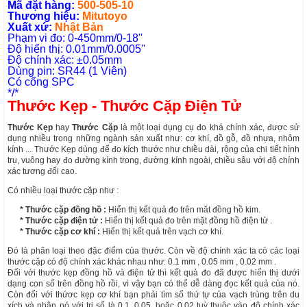
Mã đặt hàng:
500-505-10
Thương hiệu:
Mitutoyo
Xuất xứ:
Nhật Bản
Phạm vi đo: 0-450mm/0-18''
Độ hiển thị: 0.01mm/0.0005''
Độ chính xác: ±0.05mm
Dùng pin: SR44 (1 Viên)
Có cổng SPC
*/*
Thước Kẹp - Thước Cặp Điện Tử
Thước Kẹp
hay
Thước Cặp
là một loại dụng cụ đo khá chính xác, được sử
dụng nhiều trong những ngành sản xuất như: cơ khí, đồ gỗ, đồ nhựa, nhôm
kính ... Thước Kẹp dùng để đo kích thước như chiều dài, rộng của chi tiết hình
trụ, vuông hay đo đường kính trong, đường kính ngoài, chiều sâu với độ chính
xác tương đối cao.
Có nhiều loại thước cặp như :
* Thước cặp đồng hồ :
Hiển thị kết quả đo trên măt đồng hồ kim.
* Thước cặp điện tử :
Hiển thị kết quả đo trên mặt đồng hồ điện tử .
* Thước cặp cơ khí :
Hiển thị kết quả trên vạch cơ khí.
Đó là phân loại theo đặc điểm của thước. Còn về độ chính xác ta có các loại
thước cặp có độ chính xác khác nhau như: 0.1 mm , 0.05 mm , 0.02 mm .
Đối với thước kẹp đồng hồ và điện tử thì kết quả đo đã được hiển thị dưới
dạng con số trên đồng hồ rồi, vì vậy bạn có thể dễ dàng đọc kết quả của nó.
Còn đối với thứơc kẹp cơ khí bạn phải tìm số thứ tự của vạch trùng trên du
xích và nhân nó với trị số là 0.1, 0.05, hoặc 0.02 tuỳ thuộc vào độ chính xác