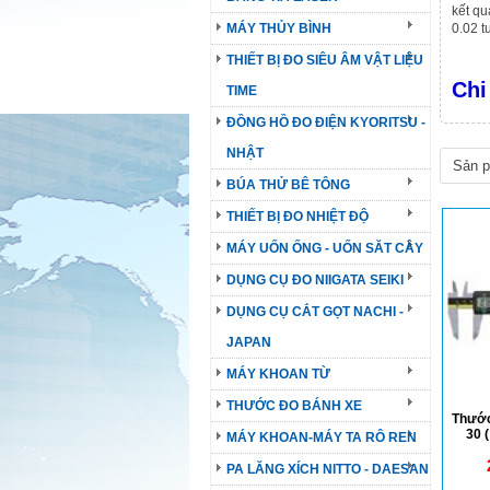
kết qu
MÁY THỦY BÌNH
0.02 t
THIẾT BỊ ĐO SIÊU ÂM VẬT LIỆU
Chi
TIME
ĐỒNG HỒ ĐO ĐIỆN KYORITSU -
NHẬT
BÚA THỬ BÊ TÔNG
THIẾT BỊ ĐO NHIỆT ĐỘ
MÁY UỐN ỐNG - UỐN SĂT CÂY
DỤNG CỤ ĐO NIIGATA SEIKI
DỤNG CỤ CẮT GỌT NACHI -
JAPAN
MÁY KHOAN TỪ
THƯỚC ĐO BÁNH XE
Thước
30 
MÁY KHOAN-MÁY TA RÔ REN
PA LĂNG XÍCH NITTO - DAESAN