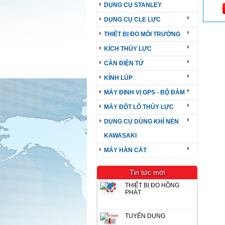
DỤNG CỤ STANLEY
DỤNG CỤ CLE LỰC
THIẾT BỊ ĐO MÔI TRƯỜNG
KÍCH THỦY LỰC
CÂN ĐIỆN TỬ
KÍNH LÚP
MÁY ĐINH VỊ GPS - BỘ ĐÀM
MÁY ĐỘT LỖ THỦY LỰC
DỤNG CỤ DÙNG KHÍ NÉN
KAWASAKI
MÁY HÀN CẮT
Tin tức mới
THIẾT BỊ ĐO HỒNG
PHÁT
TUYỂN DỤNG