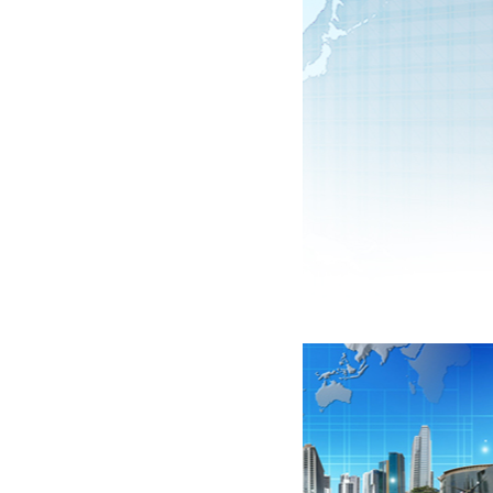
Thước Panme đo ...
802.400 VNĐ