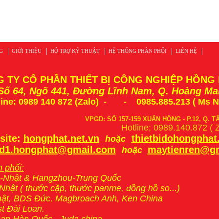
G
GIỚI THIỆU
HỖ TRỢ KỸ THUẬT
HỆ THỐNG PHÂN PHỐI
LIÊN HỆ
 TY CỔ PHẦN THIẾT BỊ CÔNG NGHIỆP HỒNG
 Số 64, Ngõ 441, Đường Lĩnh Nam, Q. Hoàng Ma
ine:
0989 140 872 (Zalo)
-
- 0985.885.213 ( Ms 
VPGD: SỐ 157-159 XUÂN HỒNG - P.12, Q. T
Hotline; 0989.140.872 ( 
site:
hongphat.net.vn
thietbidohongpha
hoặc
d1.hongphat@gmail.com
maytienren@g
hoặc
 phối:
-Nhật & Hangzhou-Trung Quốc
-Nhật ( thước cặp, thước panme, đồng hồ so...)
hật, BDS Đức, Magbroach Anh, Ken China
st Đài Loan.