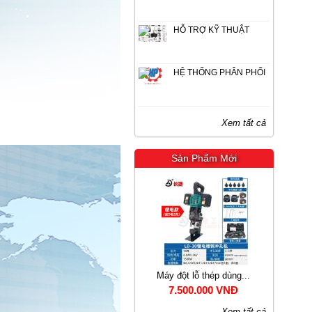
HỖ TRỢ KỸ THUẬT
HỆ THỐNG PHÂN PHỐI
Xem tất cả
Sản Phẩm Mới
1-60 nộ...
Máy đột lỗ thép dùng...
Máy uốn sắt ĐÔNG PHO
00 VNĐ
7.500.000 VNĐ
Liên hệ
Xem tất cả