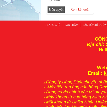
Xem kết quả
TRANG CHỦ
SẢN PHẨM
BẢN ĐỒ CHỈ ĐƯỜN
CÔNG
Địa chỉ:
Hotl
Web
Email:
k
- Công ty Hồng Phát chuyên phân
-
Máy tiện ren ống
của hãng Rex
-
Dụng cụ đo chính xác Mitutoyo
-
Máy khoan từ
của hãng Nitto N
- Mũi khoan từ Unika Nhật, Unifa