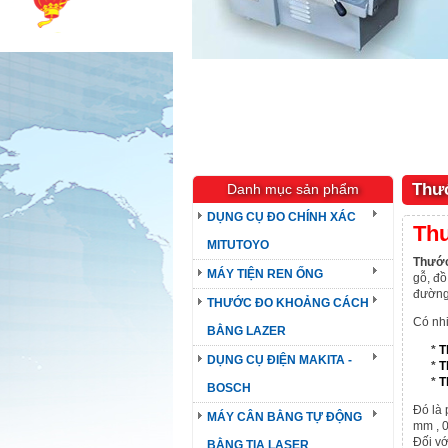
Thướ
Danh mục sản phẩm
DỤNG CỤ ĐO CHÍNH XÁC
Thư
MITUTOYO
Thướ
MÁY TIỆN REN ỐNG
gỗ, đồ
đường 
THƯỚC ĐO KHOẢNG CÁCH
Có nhi
BẰNG LAZER
*
T
DỤNG CỤ ĐIỆN MAKITA -
*
T
*
T
BOSCH
Đó là 
MÁY CÂN BẰNG TỰ ĐỘNG
mm , 
Đối vớ
BẰNG TIA LASER