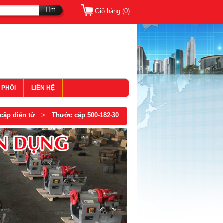
Tìm
Giỏ hàng (
0
)
 PHỐI
LIÊN HỆ
cặp điện tử
>
Thước cặp 500-182-30