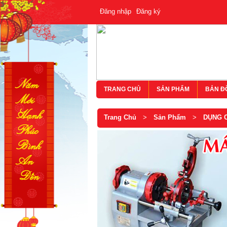
Đăng nhập
Đăng ký
TRANG CHỦ
SẢN PHẨM
BẢN Đ
Trang Chủ
>
Sản Phẩm
>
DỤNG 