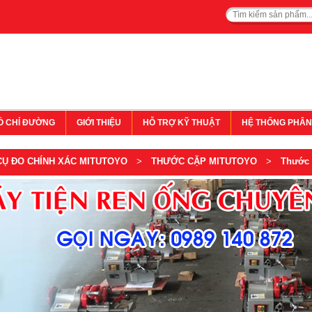
Ồ CHỈ ĐƯỜNG
GIỚI THIỆU
HỖ TRỢ KỸ THUẬT
HỆ THỐNG PHÂN
CỤ ĐO CHÍNH XÁC MITUTOYO
>
THƯỚC CẶP MITUTOYO
>
Thước 