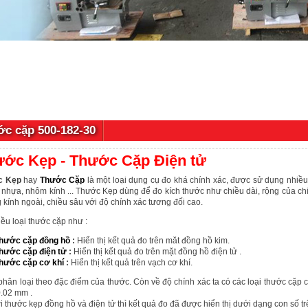
c cặp 500-182-30
ớc Kẹp - Thước Cặp Điện tử
c Kẹp
hay
Thước Cặp
là một loại dụng cụ đo khá chính xác, được sử dụng nhiều
 nhựa, nhôm kính ... Thước Kẹp dùng để đo kích thước như chiều dài, rộng của chi 
kính ngoài, chiều sâu với độ chính xác tương đối cao.
ều loại thước cặp như :
hước cặp đồng hồ
:
Hiển thị kết quả đo trên măt đồng hồ kim.
hước cặp điện tử
:
Hiển thị kết quả đo trên mặt đồng hồ điện tử .
hước cặp cơ khí
:
Hiển thị kết quả trên vạch cơ khí.
phân loại theo đặc điểm của thước. Còn về độ chính xác ta có các loại thước cặp 
0.02 mm .
i thước kẹp đồng hồ và điện tử thì kết quả đo đã được hiển thị dưới dạng con số tr