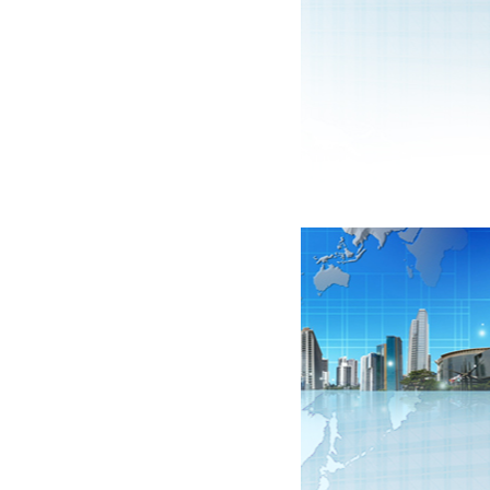
Dao ren ống Asada N...
2.000.000 VNĐ