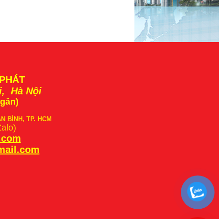
 PHÁT
i, Hà Nội
Ngân)
ÂN BÌNH, TP. HCM
Zalo)
t.com
mail.com