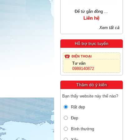
 cơ k...
Đế từ gắn đồng ...
Thước cặp du xí...
0 VNĐ
Liên hệ
1.889.980 VNĐ
Xem tất cả
Hỗ trợ trực tuyến
ĐIỆN THOẠI
Tư vấn
0989140872
Thăm dò ý kiến
Bạn thấy website này thế nào?
Rất đẹp
Đẹp
Bình thường
Xấu