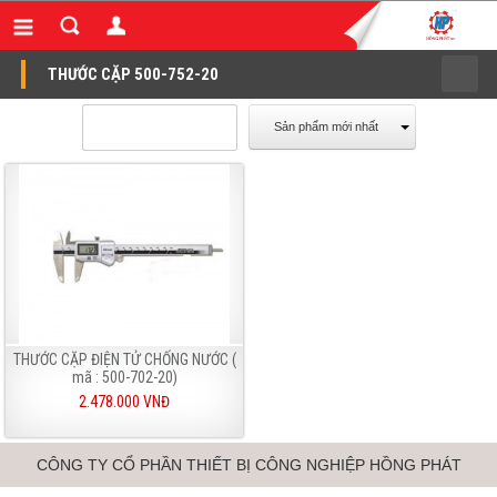
THƯỚC CẶP 500-752-20
Sản phẩm mới nhất
THƯỚC CẶP ĐIỆN TỬ CHỐNG NƯỚC (
mã : 500-702-20)
2.478.000 VNĐ
CÔNG TY CỔ PHẦN THIẾT BỊ CÔNG NGHIỆP HỒNG PHÁT