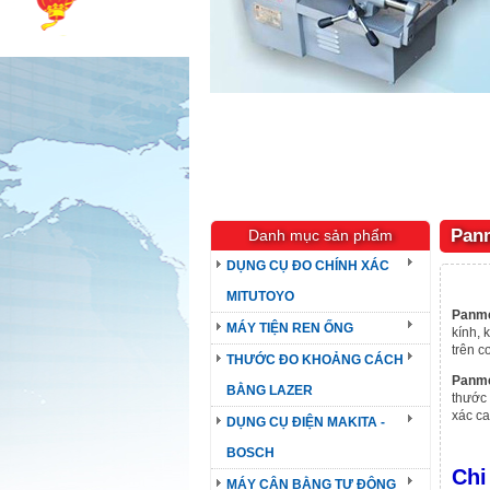
Panm
Danh mục sản phẩm
DỤNG CỤ ĐO CHÍNH XÁC
MITUTOYO
Panm
MÁY TIỆN REN ỐNG
kính, 
trên c
THƯỚC ĐO KHOẢNG CÁCH
Panm
BẰNG LAZER
thước 
xác ca
DỤNG CỤ ĐIỆN MAKITA -
BOSCH
Chi
MÁY CÂN BẰNG TỰ ĐỘNG