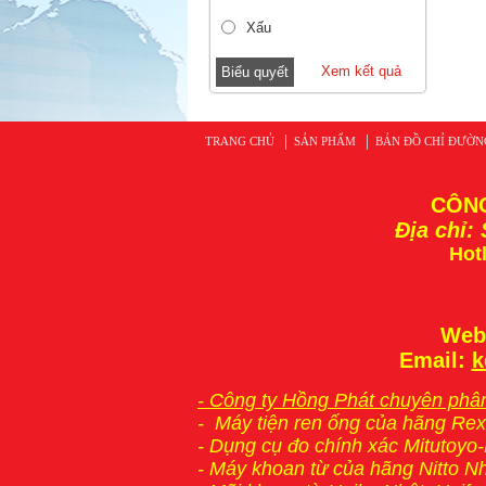
Xấu
Xem kết quả
TRANG CHỦ
SẢN PHẨM
BẢN ĐỒ CHỈ ĐƯỜN
CÔNG
Địa chỉ:
Hotl
Web
Email:
k
- Công ty Hồng Phát chuyên phân
-
Máy tiện ren ống
của hãng Rex
-
Dụng cụ đo chính xác Mitutoyo
-
Máy khoan từ
của hãng Nitto N