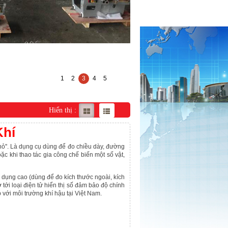
1
2
3
4
5
Hiển thị :
Khí
nhỏ''. Là dụng cụ dùng để đo chiều dày, đường
oặc khi thao tác gia công chế biến một số vật,
a dụng cao (dùng để đo kích thước ngoài, kích
 tới loại điện tử hiển thị số đảm bảo độ chính
 với môi trường khí hậu tại Việt Nam.