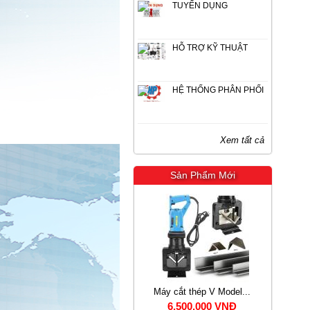
TUYỂN DỤNG
HỖ TRỢ KỸ THUẬT
HỆ THỐNG PHÂN PHỐI
Xem tất cả
Sản Phẩm Mới
.
Máy cắt thép V Model...
Máy độ lỗ thủy lực M...
6.500.000 VNĐ
8.900.000 VNĐ