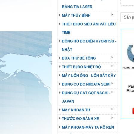
BẰNG TIA LASER
MÁY THỦY BÌNH
THIẾT BỊ ĐO SIÊU ÂM VẬT LIỆU
TIME
ĐỒNG HỒ ĐO ĐIỆN KYORITSU -
NHẬT
BÚA THỬ BÊ TÔNG
THIẾT BỊ ĐO NHIỆT ĐỘ
MÁY UỐN ỐNG - UỐN SĂT CÂY
DỤNG CỤ ĐO NIIGATA SEIKI
Pan
Mitu
DỤNG CỤ CẮT GỌT NACHI -
JAPAN
MÁY KHOAN TỪ
THƯỚC ĐO BÁNH XE
MÁY KHOAN-MÁY TA RÔ REN