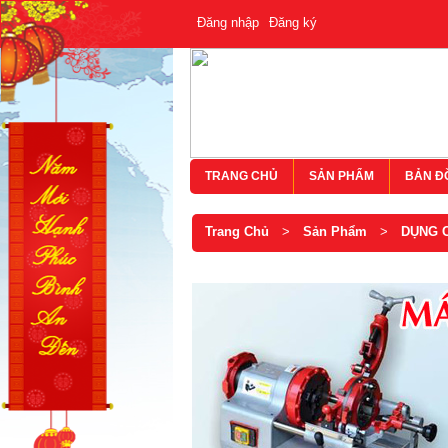
Đăng nhập
Đăng ký
TRANG CHỦ
SẢN PHẨM
BẢN Đ
Trang Chủ
>
Sản Phẩm
>
DỤNG 
Panme 103-139-10