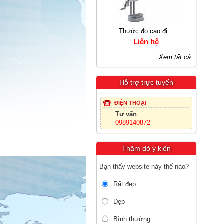
Thước đo cao đi...
Máy cân bằng t...
Liên hệ
5.700.000 VNĐ
Xem tất cả
Hỗ trợ trực tuyến
ĐIỆN THOẠI
Tư vấn
0989140872
Thăm dò ý kiến
Bạn thấy website này thế nào?
Rất đẹp
Đẹp
Bình thường