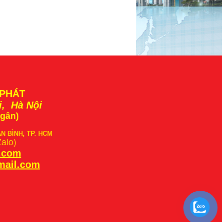
 PHÁT
i, Hà Nội
Ngân)
ÂN BÌNH, TP. HCM
Zalo)
t.com
mail.com