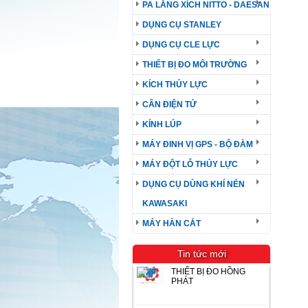
PA LĂNG XÍCH NITTO - DAESAN
DỤNG CỤ STANLEY
DỤNG CỤ CLE LỰC
THIẾT BỊ ĐO MÔI TRƯỜNG
KÍCH THỦY LỰC
CÂN ĐIỆN TỬ
KÍNH LÚP
MÁY ĐINH VỊ GPS - BỘ ĐÀM
MÁY ĐỘT LỖ THỦY LỰC
DỤNG CỤ DÙNG KHÍ NÉN
KAWASAKI
MÁY HÀN CẮT
Tin tức mới
THIẾT BỊ ĐO HỒNG
PHÁT