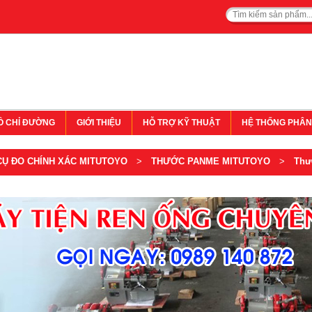
Ồ CHỈ ĐƯỜNG
GIỚI THIỆU
HỖ TRỢ KỸ THUẬT
HỆ THỐNG PHÂN
CỤ ĐO CHÍNH XÁC MITUTOYO
>
THƯỚC PANME MITUTOYO
>
Thư