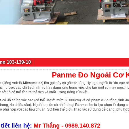
e 103-139-10
Panme Đo Ngoài Cơ 
e
(tiếng Anh là
Micrometer
) tên gọi này có gốc từ tiếng Hy Lạp, nghĩa là “đo cực 
kích thước các chi tiết hình trụ hay dạng ống trong việc chế tạo một số máy móc, h
ơ sở đó có thể tính ra thể tích và khối lượng riêng của vật.
e
có độ chính xác cao (có thể đạt tới mức 1/1000cm) và có phạm vi đo rộng, tính đ
trong, đo chiều sâu). Ngoài ra còn có nhiều loại
Panme
cho ta lựa chọn từ dạng cơ
o phù hợp với các tiêu chuẩn ISO trên thế giới. Thao tác sử dụng dễ dàng, phù hợp
 tiết liên hệ:
Mr Thắng - 0989.140.872