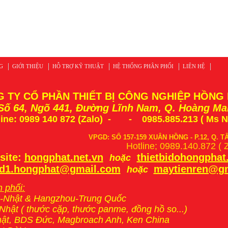
G
GIỚI THIỆU
HỖ TRỢ KỸ THUẬT
HỆ THỐNG PHÂN PHỐI
LIÊN HỆ
 TY CỔ PHẦN THIẾT BỊ CÔNG NGHIỆP HỒNG
 Số 64, Ngõ 441, Đường Lĩnh Nam, Q. Hoàng Ma
ine:
0989 140 872 (Zalo)
-
- 0985.885.213 ( Ms 
VPGD: SỐ 157-159 XUÂN HỒNG - P.12, Q. T
Hotline; 0989.140.872 ( 
site:
hongphat.net.vn
thietbidohongpha
hoặc
d1.hongphat@gmail.com
maytienren@g
hoặc
 phối:
-Nhật & Hangzhou-Trung Quốc
-Nhật ( thước cặp, thước panme, đồng hồ so...)
hật, BDS Đức, Magbroach Anh, Ken China