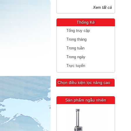
Xem tất cả
Thống Kê
Tổng truy cập
Trong tháng
Trong tuần
Trong ngày
Trực tuyến
Chọn điều kiện lọc nâng cao
Sản phẩm ngẫu nhiên