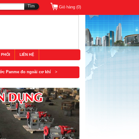
Tìm
Giỏ hàng (
0
)
 PHỐI
LIÊN HỆ
ớc Panme đo ngoài cơ khí
>